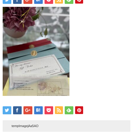
tempImagejAa5AO