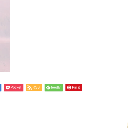
Pocket
RSS
feedly
Pin it