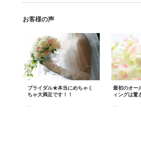
お客様の声
ブライダル★本当にめちゃく
最初のオー
ちゃ大満足です！！
ィングは驚
…
…