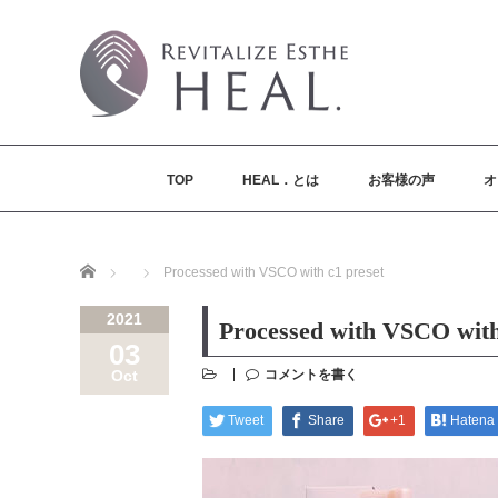
TOP
HEAL．とは
お客様の声
オ
Home
Processed with VSCO with c1 preset
2021
Processed with VSCO with
03
コメントを書く
Oct
Tweet
Share
+1
Hatena