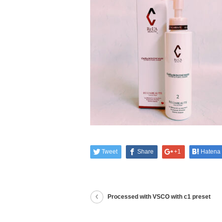
Tweet
Share
+1
Hatena
Processed with VSCO with c1 preset