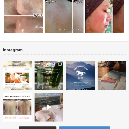
Instagram
善 ビフォ
ブライダル・背中ニキビ・ニキ
ニキビ・ニキビ跡 肌再
毛穴ケア ビフォー・アフター
ビ跡改善
ォーアフター…