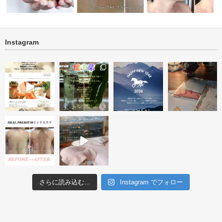
Instagram
トリートメ
ブライダル・背中ニキビ・ニキ
new タラソ再生トリート
ビフォーアフター投稿テスト
ビ跡改善
１回
さらに読み込む...
Instagram でフォロー