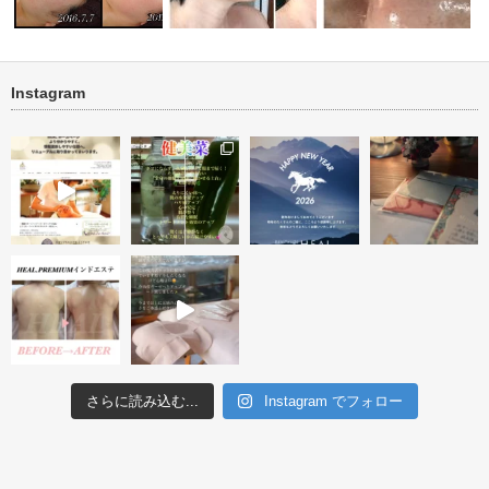
Instagram
キビ・ニキ
ニキビ・ニキビ跡改善 肌再生
new タラソ再生トリートメント
トリートメン…
１回
毛穴ケア ビフォー・ア
さらに読み込む...
Instagram でフォロー