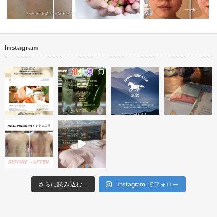
Instagram
ブライダル・背中ニキビ・ニキ
ブライダル『小顔・リフ
・アフター
ビ跡改善
ビフォーアフター投稿テスト
すみケア』 …
さらに読み込む...
Instagram でフォロー