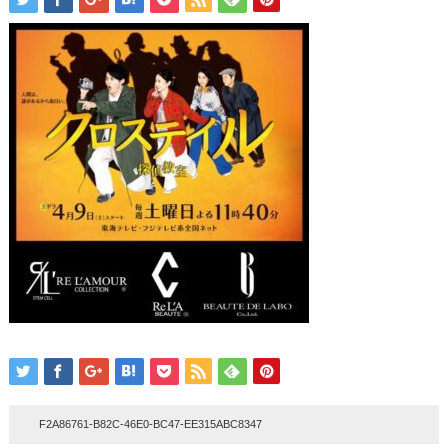
F2A86761-B82C-46E0-BC47-EE315ABC8347