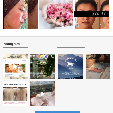
Instagram
リートメン
ニキビ・ニキビ跡 肌再生ビフ
ブライダル『小顔・リフ
ォーアフター…
ビフォーアフター投稿テスト
すみケア』 …