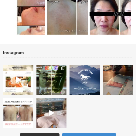
Instagram
善 肌再生
ニキビ・ニキビ跡改善 ビフォ
ブライダル・背中ニキビ・ニキ
★オーダーメイドトリー
ーアフター
ビ跡改善
ト★ １回…