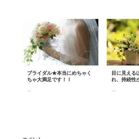
ブライダル★本当にめちゃく
目に見える
ちゃ大満足です！！
れ、持続性
…
…