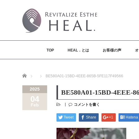
TOP
HEAL．とは
お客様の声
オ
Home
BE580A01-15BD-4EEE-865B-5FE117F49566
2025
BE580A01-15BD-4EEE-86
04
コメントを書く
Feb
Tweet
Share
+1
Hatena