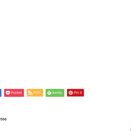
Pocket
RSS
feedly
Pin it
9566