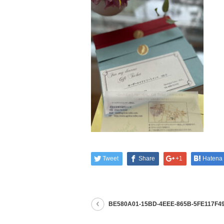
Tweet
Share
+1
Hatena
BE580A01-15BD-4EEE-865B-5FE117F4