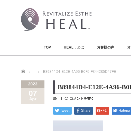
TOP
HEAL．とは
お客様の声
オ
Home
B89844D4-E12E-4A96-B0F5-F344285D47FE
2023
B89844D4-E12E-4A96-B0
07
コメントを書く
Apr
Tweet
Share
+1
Hatena