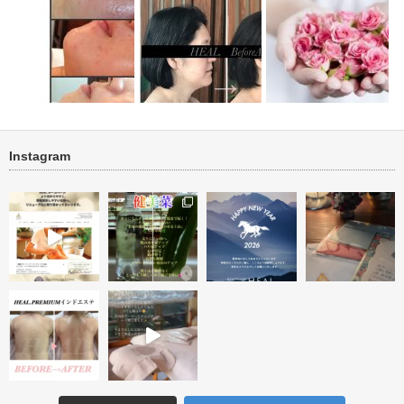
Instagram
リフト・く
ニキビ・ニキビ跡改善 ビフォ
ハーブトリートメント１回＜フ
ーアフター
ェイス・ネッ…
ビフォーアフター投稿テ