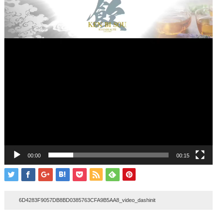
00:00
00:15
6D4283F9057DB8BD0385763CFA9B5AA8_video_dashinit