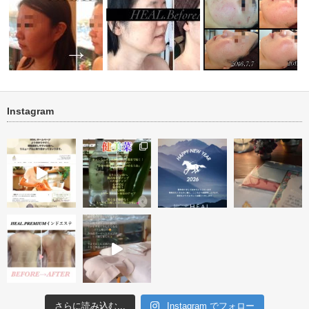
Instagram
ト１回＜フ
小顔ケア 顔筋リフトトリート
new タラソ再生トリートメント
ニキビ・ニキビ跡改善 
メント
１回
トリートメン…
さらに読み込む...
Instagram でフォロー