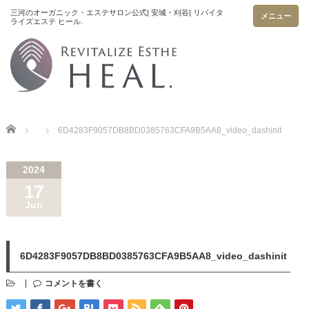
メニュー
Home
6D4283F9057DB8BD0385763CFA9B5AA8_video_dashinit
2024
17
Jun
6D4283F9057DB8BD0385763CFA9B5AA8_video_dashinit
コメントを書く