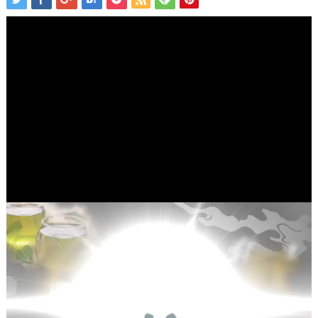
動
画
プ
レ
ー
ヤ
ー