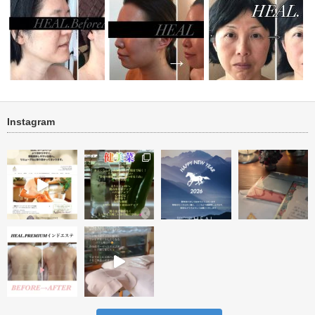
Instagram
肌再生ビフ
new タラソ再生トリートメント
ブライダルエステ オーダーメ
タルミ改善 ハーブトリ
１回
イド直前１回…
ント＆アフタ…