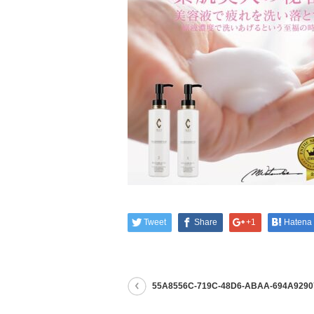
Tweet
Share
+1
Hatena
55A8556C-719C-48D6-ABAA-694A929