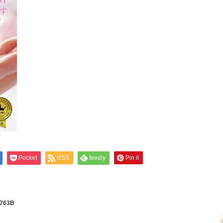
Pocket
RSS
feedly
Pin it
0763B