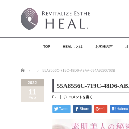
TOP
HEAL．とは
お客様の声
オ
Home
55A8556C-719C-48D6-ABAA-694A9290763B
2022
55A8556C-719C-48D6-AB
11
コメントを書く
Feb
Tweet
Share
+1
Hatena