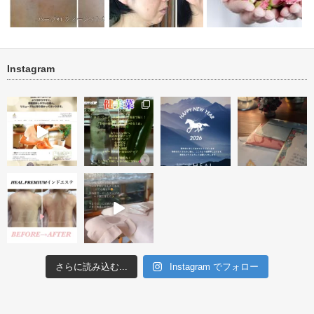
Instagram
オーダーメ
ブライダル・背中ニキビ・ニキ
タルミ改善 ハーブトリートメ
ビ跡改善
ント＆アフタ…
ビフォーアフター投稿テ
さらに読み込む...
Instagram でフォロー