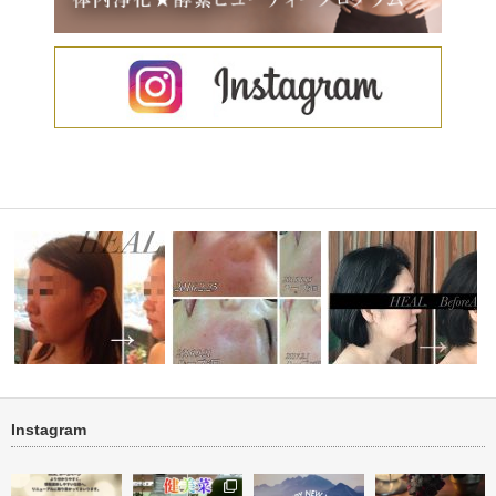
Instagram
小顔ケア 顔筋リフトトリート
お悩みNO1 シミ 肌再生プロ
ハーブトリートメント１
稿テスト
メント
グラム
ェイス・ネッ…