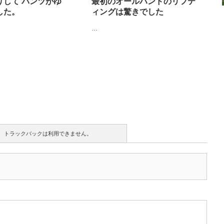
りして パンツがゆ
最初のオールハンドのリフテ
した。
ィングは驚きでした
…
トラックバックは利用できません。