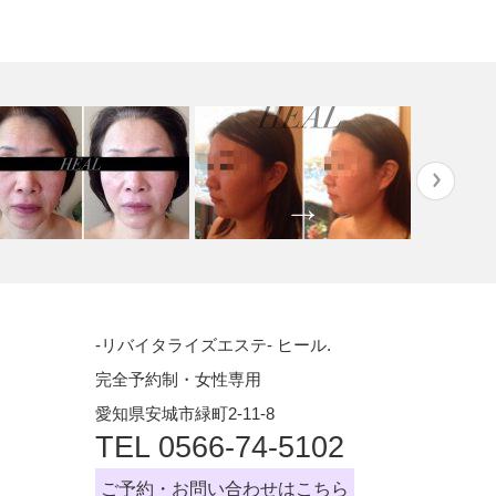
オーダーメイドトリートメン
小顔ケア 顔筋リフトトリート
ニキビ・ニ
-リバイタライズエステ- ヒール.
★ １回…
メント
ーアフター
完全予約制・女性専用
愛知県安城市緑町2-11-8
TEL 0566-74-5102
ご予約・お問い合わせはこちら