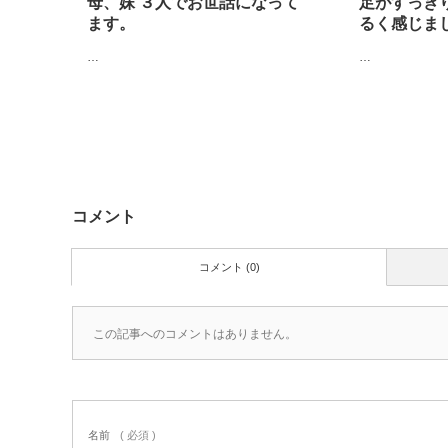
母、妹 ３人でお世話になって
足がすっき
ます。
るく感じま
…
…
コメント
コメント (0)
この記事へのコメントはありません。
名前
( 必須 )