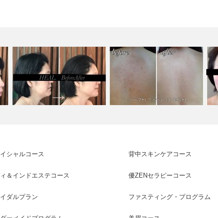
メ
ハーブトリートメント１回＜フ
ブライダル・背中ニキビ・ニキ
★
ェイス・ネッ…
ビ跡改善
ト
イシャルコース
背中スキンケアコース
ィ＆インドエステコース
優ZENセラピーコース
イダルプラン
ファスティング・プログラム