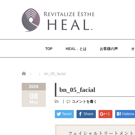
TOP
HEAL．とは
お客様の声
オ
Home
bn_05_facial
2026
bn_05_facial
08
コメントを書く
May
Tweet
Share
+1
Hatena