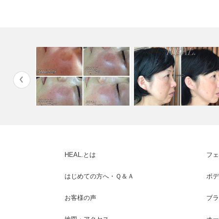
善 肌再生
お悩みNO1 シミ 肌再生プロ
タルミ改善 ハーブトリート
グラム
ント＆アフタ…
HEAL.とは
フェ
はじめての方へ・Ｑ＆Ａ
ボデ
お客様の声
ブラ