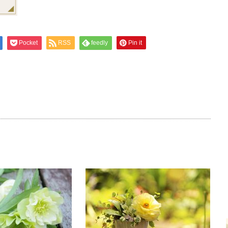
Pocket
RSS
feedly
Pin it