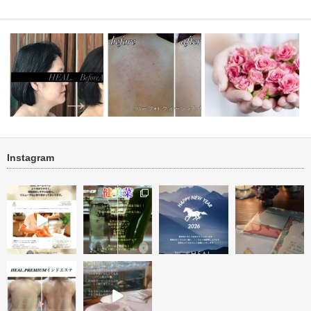
Instagram
リフト・く
ハーブトリートメント１回＜フ
ブライダル・背中ニキビ・ニキ
ェイス・ネッ…
ビ跡改善
ビフォーアフター投稿テ