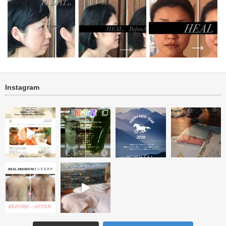
Instagram
タルミ改善 ハーブトリートメ
ハーブトリートメント１回＜フ
ブライダル『小顔・リフ
稿テスト
ント＆アフタ…
ェイス・ネッ…
すみケア』 …