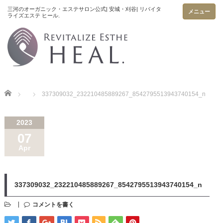
メニュー
Home
337309032_232210485889267_8542795513943740154_n
2023
07
Apr
337309032_232210485889267_8542795513943740154_n
コメントを書く