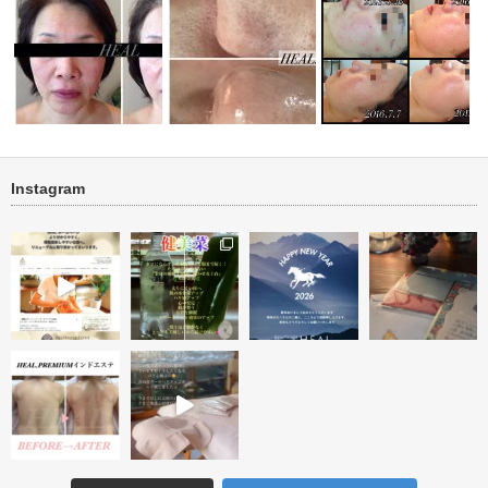
Instagram
ト１回＜フ
★オーダーメイドトリートメン
ニキビ・ニキビ跡改善 
ト★ １回…
毛穴ケア ビフォー・アフター
トリートメン…