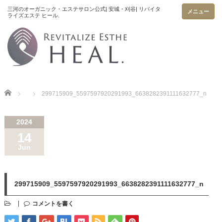
メニュー
Home
299715909_5597597920291993_6638282391111632777_n
2024
14
Jun
299715909_5597597920291993_6638282391111632777_n
コメントを書く