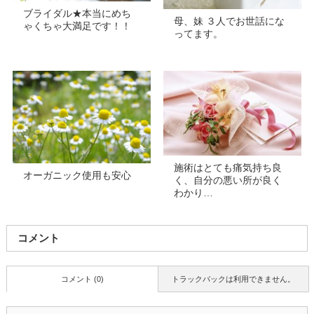
ブライダル★本当にめち
母、妹 ３人でお世話にな
ゃくちゃ大満足です！！
ってます。
施術はとても痛気持ち良
オーガニック使用も安心
く、自分の悪い所が良く
わかり…
コメント
コメント (0)
トラックバックは利用できません。