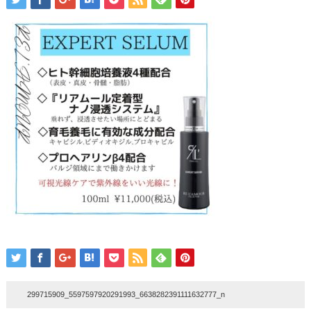
299715909_5597597920291993_6638282391111632777_n