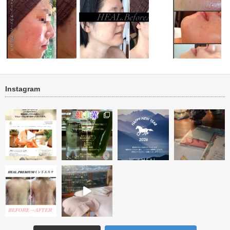
Instagram
善 肌再生
ニキビ・ニキビ跡 肌再生ビフ
new タラソ再生トリートメント
ニキビ・ニキビ跡改善 
ォーアフター…
１回
ーアフター