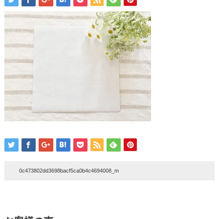
0c473802dd3698bacf5ca0b4c4694008_m