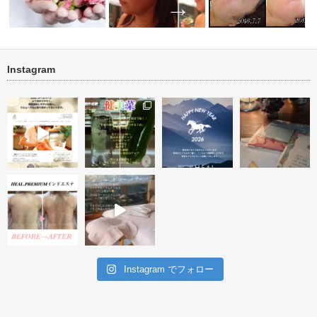
Instagram
トリートメ
小顔ケア 顔筋リフトトリート
ニキビ・ニキビ跡改善 
ビフォーアフター投稿テスト
メント
トリートメン…
Instagram でフォロー