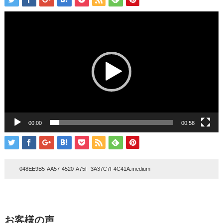
動
画
プ
レ
ー
ヤ
ー
00:00
00:58
048EE9B5-AA57-4520-A75F-3A37C7F4C41A.medium
お客様の声