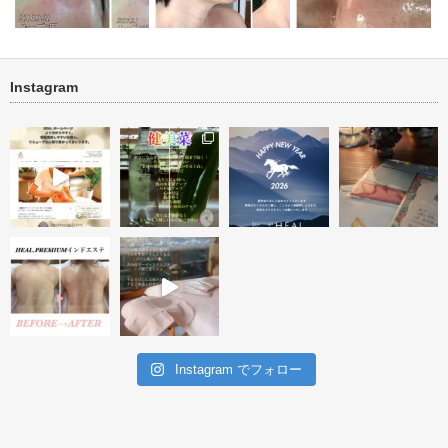
Instagram
善 ビフォ
お悩みNO1 シミ 肌再生プロ
new タラソ再生トリートメント
グラム
１回
毛穴ケア ビフォー・ア
Instagram でフォロー