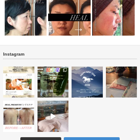
Instagram
タルミ改善 ハーブトリートメ
ブライダル『小顔・リフト・く
ニキビ・ニキビ跡 肌再
稿テスト
ント＆アフタ…
すみケア』 …
ォーアフター…