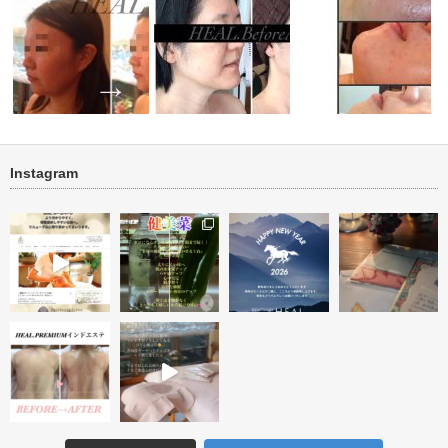
Instagram
小顔ケア 顔筋リフトトリート
new タラソ再生トリートメント
ニキビ・ニキビ跡改善 
・アフター
メント
１回
ーアフター