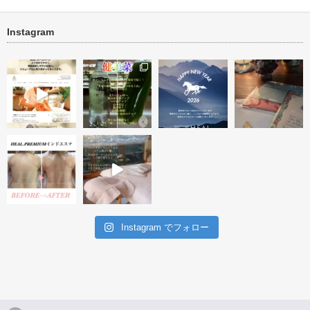
Instagram
お悩みNO1 シミ 肌再生プロ
ブライダルエステ オーダーメ
new タラソ再生トリート
・アフター
グラム
イド直前１回…
１回
Instagram でフォロー