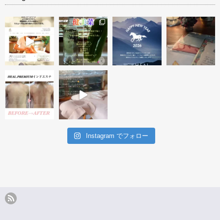
トリートメ
タルミ改善 ハーブトリートメ
new タラソ再生トリートメント
★オーダーメイドトリー
ント＆アフタ…
１回
ト★ １回…
Instagram でフォロー