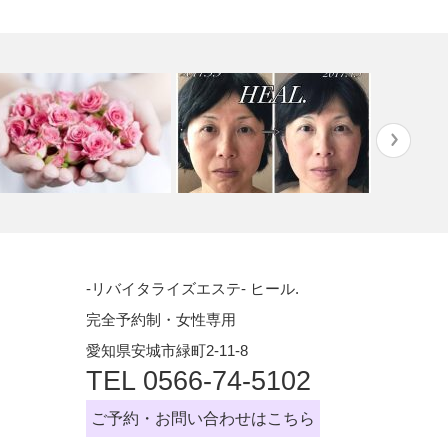
タルミ改善 ハーブトリートメ
小顔ケア 
-リバイタライズエステ- ヒール.
フォーアフター投稿テスト
ント＆アフタ…
メント
完全予約制・女性専用
愛知県安城市緑町2-11-8
TEL 0566-74-5102
ご予約・お問い合わせはこちら