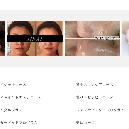
メ
ブライダル『小顔・リフト・く
すみケア』 …
毛穴ケア ビフォー・アフター
ビ
イシャルコース
背中スキンケアコース
ィ＆インドエステコース
優ZENセラピーコース
イダルプラン
ファスティング・プログラム
ダーメイドプログラム
美眉コース