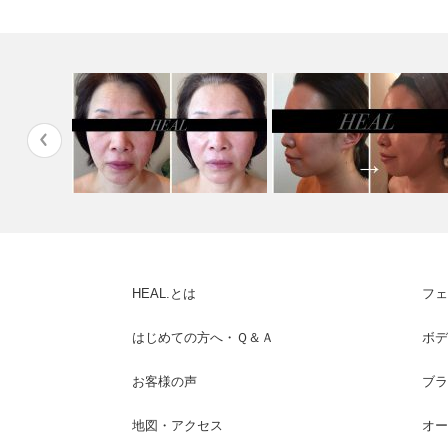
ト１回＜フ
★オーダーメイドトリートメン
ブライダルエステ オーダー
ト★ １回…
イド直前１回…
HEAL.とは
フェ
はじめての方へ・Ｑ＆Ａ
ボデ
お客様の声
ブラ
地図・アクセス
オー