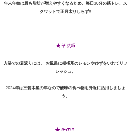
年末年始は最も脂肪が増えやすくなるため、毎日
30
分の筋トレ、ス
クワットで正月太りしらず
!!
★その
5
入浴での若返りには、
お風呂に柑橘系のレモンやゆずをいれてリフ
レッシュ。
2024
年は三碧木星の年なので酸味の食べ物を身近に活用しましょ
う。
★その
6