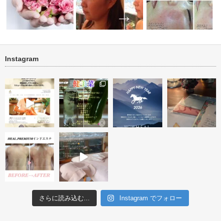
Instagram
小顔ケア 顔筋リフトトリート
お悩みNO1 シミ 肌再生プロ
稿テスト
メント
グラム
毛穴ケア ビフォー・ア
さらに読み込む...
Instagram でフォロー