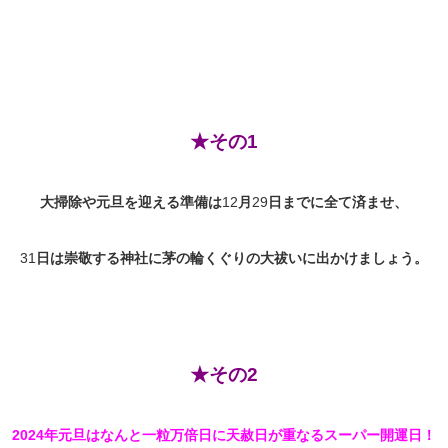
★その1
大掃除や元旦を迎える準備は
12
月
29
日までに全て済ませ、
31
日は崇敬する神社に茅の輪くぐりの大祓いに出かけましょう。
★その2
2024年元旦はなんと一粒万倍日に天赦日が重なるスーパー開運日！