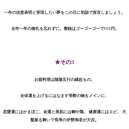
一年の決意表明と実現したい夢をこの日に初詣で宣言しましょう。
去年一年の御礼を忘れずに。賽銭はゴーゴーゴーで
555
円。
★その
3
お節料理は陰陽五行の縁起もの。
全体運を上げるにはなます等酢の物をメインに、
恋愛運にはかまぼこ、金運と美肌には鯛や鶏、
健康運にはエビ、
大
盤振る舞いで長寿の伊勢海老が大吉。