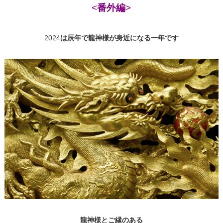
<
番外編
>
2024
は辰年で龍神様が身近になる一年です
龍神様とご縁のある