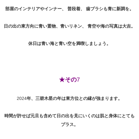
部屋のインテリアやインナー、
普段着、
歯ブラシも青に新調を。
日の出の東方向に青い置物、
青いリネン、
青空や海の写真は大吉。
休日は青い海と青い空を満喫しましょう。
★その
7
2024
年、三碧木星の年は東方位との縁が強まります。
時間が許せば元旦も含めて日の出を見にいくのは肌と身体にとても
プラス。