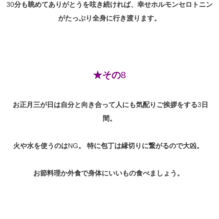
30
分も眺めてありがとうを呟き続ければ、幸せホルモンセロトニン
がたっぷり全身に行き渡ります。
★その
8
お正月三が日は自分と向き合って人にも気配りご挨拶をする
3
日
間。
火や水を使うのは
NG
。
特に包丁は縁切りに繋がるので大凶。
お節料理か外食で身体にいいもの食べましょう。