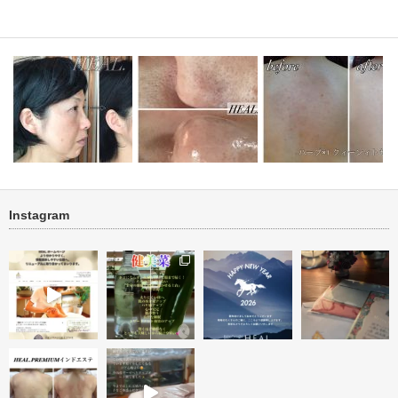
Instagram
善 ビフォ
タルミ改善 ハーブトリートメ
ブライダル・背中ニキビ
ント＆アフタ…
毛穴ケア ビフォー・アフター
ビ跡改善