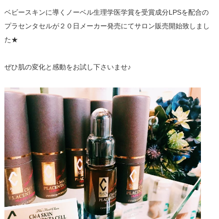
ベビースキンに導くノーベル生理学医学賞を受賞成分LPSを配合の
プラセンタセルが２０日メーカー発売にてサロン販売開始致しまし
た★
ぜひ肌の変化と感動をお試し下さいませ♪