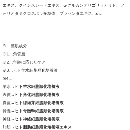
エキス、クインスシードエキス、α-グルカンオリゴサッカリド、フ
ォリオタミクロスポラ多糖体、プラセンタエキス…etc
※…整肌成分
※1…角質層
※2…年齢に応じたケア
※3…ヒト羊水細胞順化培養液
※4…
羊水→
ヒト羊水細胞順化培養液
表皮→
ヒト角化細胞順化培養液
真皮→
ヒト線維芽細胞順化培養液
骨髄→
ヒト骨髄幹細胞順化培養液
神経→
ヒト神経細胞順化培養液
脂肪→
ヒト脂肪細胞順化培養液エキス