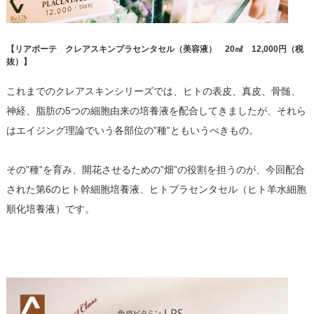
【リアボーテ クレアスキンプラセンタセル（美容液） 20㎖ 12,000円（税
抜）】
これまでのクレアスキンシリーズでは、ヒトの表皮、真皮、骨髄、
神経、脂肪の5つの細胞由来の培養液を配合してきましたが、それら
はエイジング理論でいう各部位の”種”ともいうべきもの。
その”種”を育み、開花させるための”畑”の役割を担うのが、今回配合
された第6のヒト幹細胞培養液、ヒトプラセンタセル（ヒト羊水細胞
順化培養液）です。