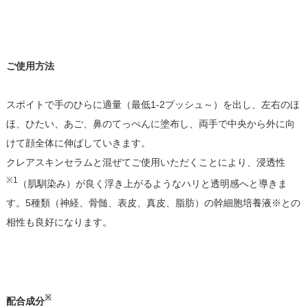
ご使用方法
スポイトで手のひらに適量（最低1-2プッシュ～）を出し、左右のほ
ほ、ひたい、あご、鼻のてっぺんに塗布し、両手で中央から外に向
けて顔全体に伸ばしていきます。
クレアスキンセラムと混ぜてご使用いただくことにより、浸透性
※
1
（肌馴染み）が良く浮き上がるようなハリと透明感へと導きま
す。5種類（神経、骨髄、表皮、真皮、脂肪）の幹細胞培養液※との
相性も良好になります。
※
配合成分