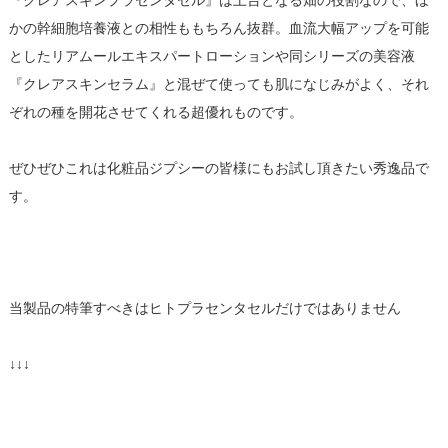
かの幹細胞培養液との相性ももちろん抜群。血流大幅アップを可能
としたリアムールエキスパートローションや同シリーズの美容液
『クレアスキンセラム』と混ぜて使っても肌になじみがよく、それ
ぞれの種を開花させてくれる超優れものです。
ぜひぜひこれは化粧品ジプシーの皆様にもお試し頂きたい秀逸品で
す。
当製品の特筆すべきはヒトプラセンタセルだけではありません
↓↓↓