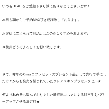
いつもHEAL.をご愛顧下さり誠にありがとうございます！
本日も朝からご予約MAX頂き感謝致しております。
お客様に支えられてHEAL.はこの春１６年めを迎えます♪
今後共どうぞよろしくお願い致します。
さて、昨年のXmasコフレセットのプレゼント品として先行で手にし
た方々からも発売を望まれていたクレアスキンプラセンタセル★
何より私自身も望んでおりました幹細胞コスメによる肌再生をパワ
ーアップさせる決定打★