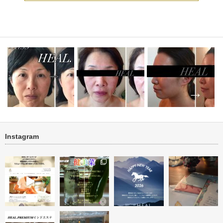
Instagram
再生プロ
タルミ改善 ハーブトリートメ
★オーダーメイドトリートメン
ブライダルエステ オー
ント＆アフタ…
ト★ １回…
イド直前１回…