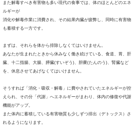
また解毒すべき有害物も多い現代の食事では、体のほとんどのエネ
ルギーが
消化や解毒作業に消費され、その結果内臓が疲弊し、同時に有害物
も蓄積する一方です。
まずは、それらを体から排除しなくてはいけません。
あなたが生まれたときから休みなく働き続けている、食道、胃、肝
臓、十二指腸、大腸、膵臓(すいぞう)、胆嚢(たんのう)、腎臓など
を、休息させてあげなくてはいけません。
そうすれば「消化・吸収・解毒」に費やされていたエネルギーが控
えられ、その分「代謝」へエネルギーがまわり、体内の修復や代謝
機能がアップ。
また体内に蓄積している有害物質も少しずつ排出（デトックス）さ
れるようになります。