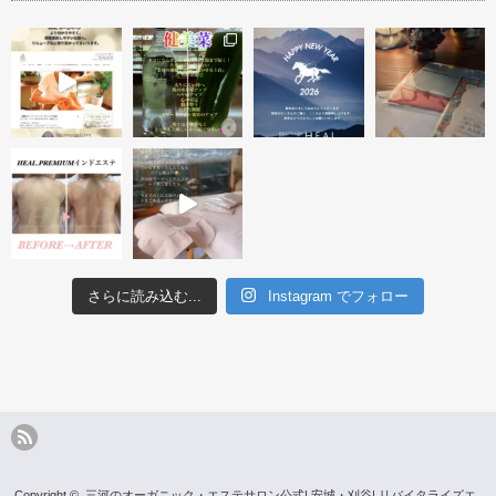
再生プロ
ブライダル『小顔・リフト・く
★オーダーメイドトリートメン
ブライダルエステ オー
すみケア』 …
ト★ １回…
イド直前１回…
さらに読み込む...
Instagram でフォロー
Copyright ©
三河のオーガニック・エステサロン公式| 安城・刈谷| リバイタライズエ