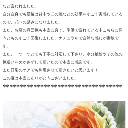
など言われました。
自分自身でも最後は背中や二の腕などの効果をすごく実感している
ので、式への励みになりました。
また、お店の雰囲気も本当に良く、準備で疲れている中こちらに伺
うとものすごく回復しました。ナチュラルで自然な感じが素敵で
す。
また、一つ一つとても丁寧に対応して下さり、水分補給やその他の
気遣いを欠かさずして頂いたので本当に感謝です。
また日常のケアでも利用させて頂きたいと思います！
この度は本当にありがとうございました。
✾✾✾✾✾✾✾✾✾✾✾✾✾✾✾✾✾✾✾✾✾✾✾✾✾✾✾✾✾✾✾✾✾✾✾