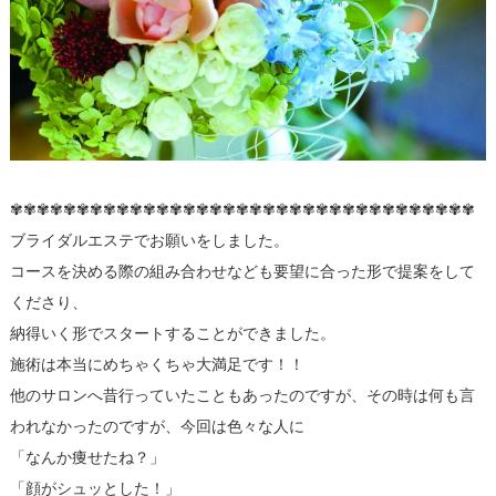
✾✾✾✾✾✾✾✾✾✾✾✾✾✾✾✾✾✾✾✾✾✾✾✾✾✾✾✾✾✾✾✾✾✾✾
ブライダルエステでお願いをしました。
コースを決める際の組み合わせなども要望に合った形で提案をして
くださり、
納得いく形でスタートすることができました。
施術は本当にめちゃくちゃ大満足です！！
他のサロンへ昔行っていたこともあったのですが、その時は何も言
われなかったのですが、今回は色々な人に
「なんか痩せたね？」
「顔がシュッとした！」