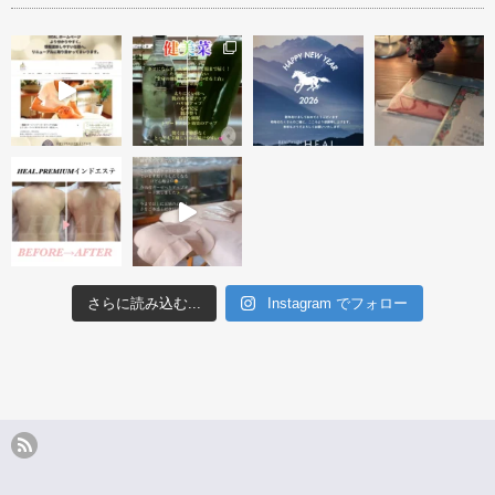
善 ビフォ
タルミ改善 ハーブトリートメ
ハーブトリートメント１回＜フ
ブライダル・背中ニキビ
ント＆アフタ…
ェイス・ネッ…
ビ跡改善
さらに読み込む...
Instagram でフォロー