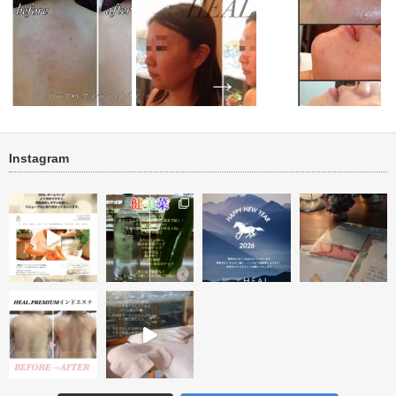
Instagram
リフト・く
ブライダル・背中ニキビ・ニキ
小顔ケア 顔筋リフトトリート
ニキビ・ニキビ跡改善 
ビ跡改善
メント
ーアフター